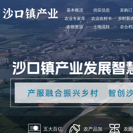
基本概况
供应信息
采购订
农业专家库
农业农村卡
乡村新
农牧资源
土地流转
农合档
五大百亿
农产品加
农田