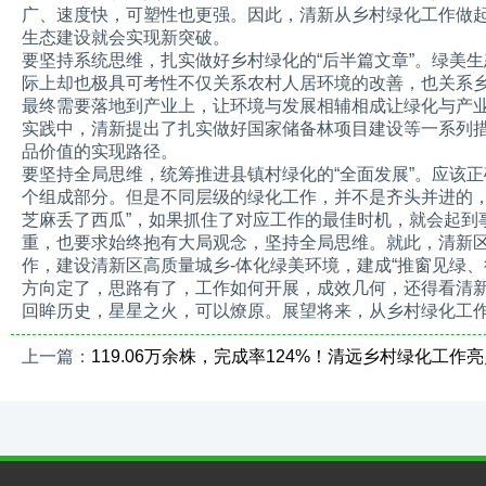
广、速度快，可塑性也更强。因此，清新从乡村绿化工作做
生态建设就会实现新突破。
要坚持系统思维，扎实做好乡村绿化的“后半篇文章”。绿美
际上却也极具可考性不仅关系农村人居环境的改善，也关系
最终需要落地到产业上，让环境与发展相辅相成让绿化与产
实践中，清新提出了扎实做好国家储备林项目建设等一系列措
品价值的实现路径。
要坚持全局思维，统筹推进县镇村绿化的“全面发展”。应该
个组成部分。但是不同层级的绿化工作，并不是齐头并进的，
芝麻丢了西瓜”，如果抓住了对应工作的最佳时机，就会起到
重，也要求始终抱有大局观念，坚持全局思维。就此，清新
作，建设清新区高质量城乡-体化绿美环境，建成“推窗见绿
方向定了，思路有了，工作如何开展，成效几何，还得看清
回眸历史，星星之火，可以燎原。展望将来，从乡村绿化工
上一篇：
119.06万余株，完成率124%！清远乡村绿化工作