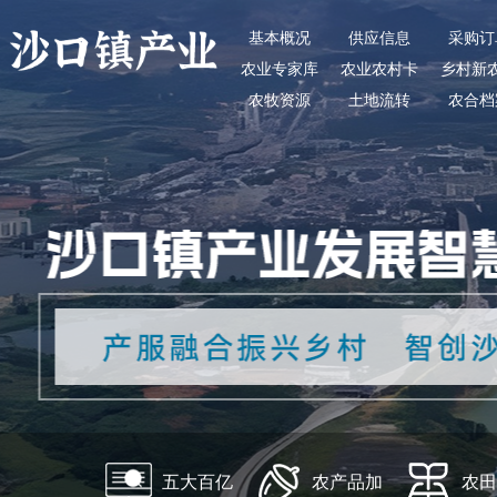
基本概况
供应信息
采购订
农业专家库
农业农村卡
乡村新
农牧资源
土地流转
农合档
五大百亿
农产品加
农田