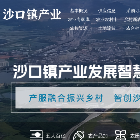
基本概况
供应信息
采购订
农业专家库
农业农村卡
乡村新
农牧资源
土地流转
农合档
五大百亿
农产品加
农田